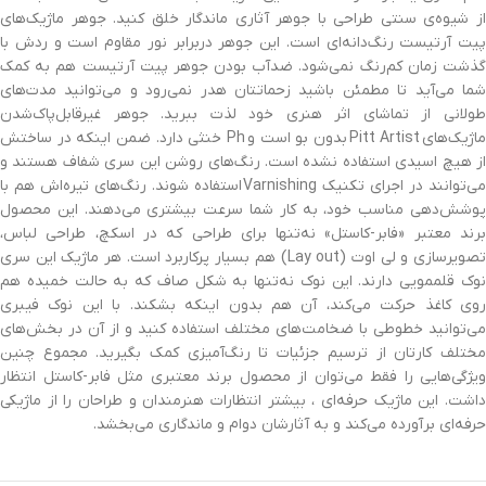
از شیوه‌ی سنتی طراحی با جوهر آثاری ماندگار خلق کنید. جوهر ماژیک‌های
پیت آرتیست رنگ‌دانه‌ای است. این جوهر دربرابر نور مقاوم است و ردش با
گذشت زمان کم‌رنگ نمی‌شود. ضدآب بودن جوهر پیت آرتیست هم به کمک
شما می‌آید تا مطمئن باشید زحماتتان هدر نمی‌رود و می‌توانید مدت‌های
طولانی از تماشای اثر هنری خود لذت ببرید. جوهر غیرقابل‌پاک‌شدن
اژیک‌های
Pitt Artist
بدون بو است و
Ph
خنثی دارد. ضمن اینکه در ساختش
از هیچ اسیدی استفاده نشده است. رنگ‌های روشن این سری شفاف هستند و
ی‌توانند در اجرای تکنیک
Varnishing
استفاده شوند. رنگ‌های تیره‌اش هم با
پوشش‌دهی مناسب خود، به کار شما سرعت بیشتری می‌دهند. این محصول
برند معتبر «فابر-کاستل» نه‌تنها برای طراحی که در اسکچ، طراحی لباس،
صویرسازی و لی اوت (
Lay out
) هم بسیار پرکاربرد است. هر ماژیک این سری
نوک قلم‎مویی دارند. این نوک نه‌تنها به شکل صاف که به حالت خمیده هم
روی کاغذ حرکت می‌کند، آن هم بدون اینکه بشکند. با این نوک فیبری
می‌توانید خطوطی با ضخامت‌های مختلف استفاده کنید و از آن در بخش‌های
مختلف کارتان از ترسیم جزئیات تا رنگ‌آمیزی کمک بگیرید. مجموع چنین
ویژگی‌هایی را فقط می‌توان از محصول برند معتبری مثل فابر-کاستل انتظار
داشت. این ماژیک حرفه‌ای ، بیشتر انتظارات هنرمندان و طراحان را از ماژیکی
حرفه‌ای برآورده می‌کند و به آثارشان دوام و ماندگاری می‌بخشد.