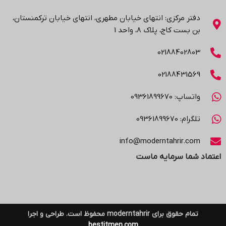
دفتر مرکزی: انتهاي خیابان مطهری، انتهاي خیابان ترکمنستان،
بن بست کاج، پلاک ۸، واحد 1
02188402803
02188431569
واتساپ: 09361899670
تلگرام: 09361899670
info@moderntahrir.com
اعتماد شما سرمایه ماست
تمام حقوق برای moderntahrir محفوظ است. طراحی و اجرا
bestitmen.com