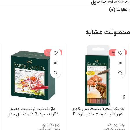
مشخصات محصول
نظرات (0)
محصولات مشابه
ناموجود
ناموجود
ماژیک پیت آرتیست تم رنگهای
ماژیک پیت آرتیست جعبه
قهوه ای، کیف 6 عددی، نوک B
48رنگ، نوک B فابر کاستل مدل
فابر کاستل مدل 7106
7148
نوع نوک:گرد
نوع نوک:گرد
جنس نوک:فیبر
جنس نوک:فیبر