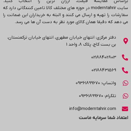
براساس مقایسه قیمت، ارزان ترین را انتخاب کنید.
سایت
moderntahrir
در حوزه های مختلف کالا تامین کنندگانی دارد که
سفارشات را تهیه و ارسال می کنند و البته به خریداران این ضمانت را
می دهد که دقیقا همان کالای مورد نظر به دست آن ها می رسد
.
دفتر مرکزی: انتهاي خیابان مطهری، انتهاي خیابان ترکمنستان،
بن بست کاج، پلاک ۸، واحد 1
02188402803
02188431569
واتساپ: 09361899670
تلگرام: 09361899670
info@moderntahrir.com
اعتماد شما سرمایه ماست