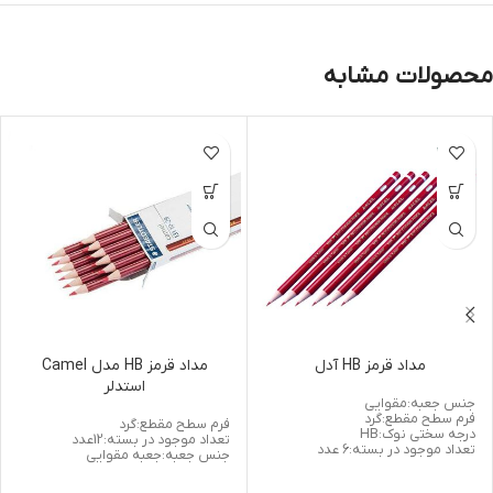
محصولات مشابه
مداد قرمز HB آدل
مداد قرمز HB مدل Camel
استدلر
جنس جعبه:مقوایی
فرم سطح مقطع:گرد
فرم سطح مقطع:گرد
درجه سختی نوک:HB
تعداد موجود در بسته:12عدد
تعداد موجود در بسته:6 عدد
جنس جعبه:جعبه مقوایی