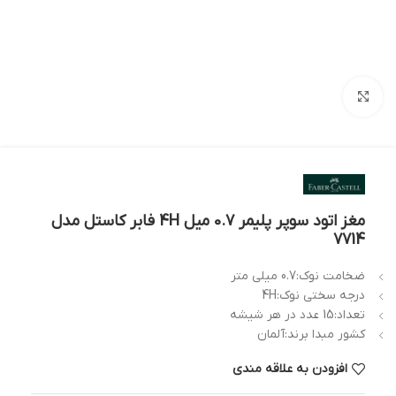
بزرگنمایی تصویر
مغز اتود سوپر پلیمر 0.7 میل 4H فابر کاستل مدل
7714
ضخامت نوک:0.7 میلی متر
درجه سختی نوک:4H
تعداد:15 عدد در هر شیشه
کشور مبدا برند:آلمان
افزودن به علاقه مندی