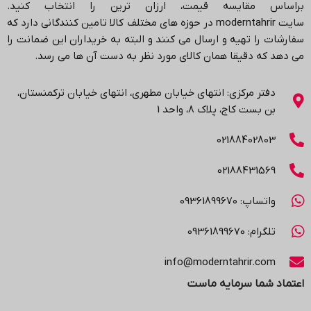
براساس مقایسه قیمت، ارزان ترین را انتخاب کنید.
سایت
moderntahrir
در حوزه های مختلف کالا تامین کنندگانی دارد که
سفارشات را تهیه و ارسال می کنند و البته به خریداران این ضمانت را
می دهد که دقیقا همان کالای مورد نظر به دست آن ها می رسد
.
دفتر مرکزی: انتهاي خیابان مطهری، انتهاي خیابان ترکمنستان،
بن بست کاج، پلاک ۸، واحد 1
02188402803
02188431569
واتساپ: 09361899670
تلگرام: 09361899670
info@moderntahrir.com
اعتماد شما سرمایه ماست