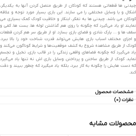
چیدنى ها قطعاتى هستند که کودکان از طریق متصل کردن آنها به یکدیگر،
اشکال و یا وسایل مختلفى را مى سازند. این بازى بسیار مورد توجه و علاقه
کودکان مى باشد. چیدنى ها به تفکر، ابتکار و خلاقیت کودك کمک بسیارى مى
نمایند او یاد می‌گیرد که چگونه با روى هم گذاشتن لوله ها، بست ها، کفى و
سقف ها و … پارك شادى و فضاى بازى بسازد. او از طریق سر هم کردن قطعات
و اجزاى مختلف اسباب بازى هایش می‌تواند قدرت شناخت خود را بالا ببرد.
کودك از طریق مشاهده شروع به کشف موقعیت‌ها و شرایط گوناگون می‌کند و
یاد می‌گیرد که چگونه فضاهاى واقعى زندگى را در قالب بازى، تخیل و تجسم
نماید. کودك از طریق ساختن و پرداختن وسایل بازى اش نه تنها یاد می‌گیرد
که دست هایش را چگونه به کار ببرد، بلکه یاد میگیرد که چطور ببیند و دقت
کند.
مشخصات محصول
نظرات (0)
محصولات مشابه