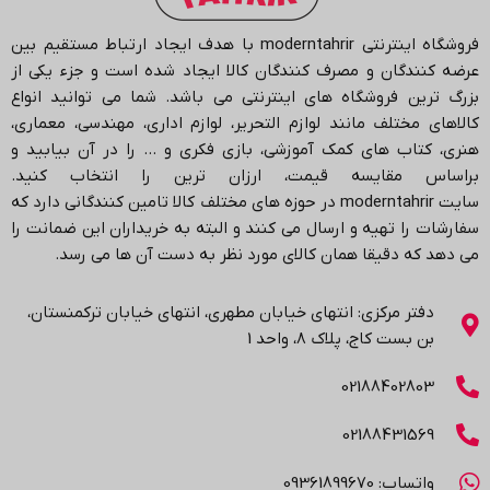
فروشگاه اینترنتی
moderntahrir
با هدف ایجاد ارتباط مستقیم بین
عرضه کنندگان و مصرف کنندگان کالا ایجاد شده است و جزء یکی از
بزرگ ترین فروشگاه های اینترنتی می باشد.
شما می توانید انواع
کالاهای مختلف مانند لوازم التحریر، لوازم اداری، مهندسی، معماری،
هنری، کتاب های کمک آموزشی، بازی فکری و … را در آن بیابید و
براساس مقایسه قیمت، ارزان ترین را انتخاب کنید.
سایت
moderntahrir
در حوزه های مختلف کالا تامین کنندگانی دارد که
سفارشات را تهیه و ارسال می کنند و البته به خریداران این ضمانت را
می دهد که دقیقا همان کالای مورد نظر به دست آن ها می رسد
.
دفتر مرکزی: انتهاي خیابان مطهری، انتهاي خیابان ترکمنستان،
بن بست کاج، پلاک ۸، واحد 1
02188402803
02188431569
واتساپ: 09361899670