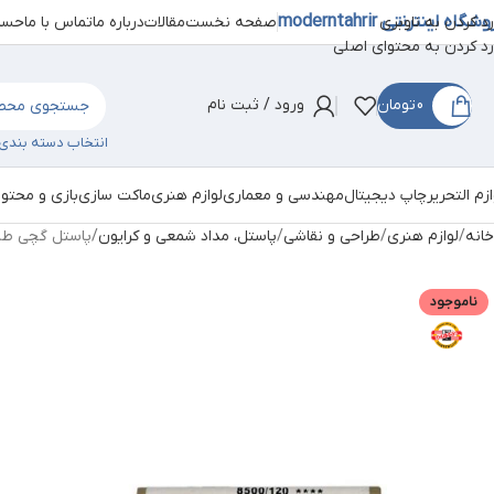
شگاه اینترنتی moderntahrir
صفحه نخست
مقالات
درباره ما
تماس با ما
حساب
رد کردن به ناوبری
رد کردن به محتوای اصلی
0
تومان
ورود / ثبت نام
انتخاب دسته بندی
ازم التحریر
چاپ دیجیتال
مهندسی و معماری
لوازم هنری
ماکت سازی
بازی و محتو
خانه
لوازم هنری
طراحی و نقاشی
پاستل، مداد شمعی و کرایون
پاستل گچی طلا
ناموجود