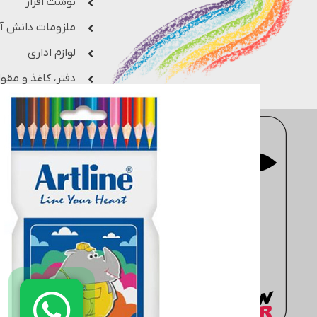
نوشت افزار
ملزومات دانش آ
لوازم اداری
دفتر، کاغذ و مقوا
فروشگاه اینترنتی
moderntahrir
با 
جزء یکی از بزرگ ترین فروشگاه های 
مهندسی، معماری، هنری، کتاب های 
انتخاب کنید. سایت
moderntahrir
البته به خریداران این ضمانت را م
دفتر مرکزی: انتهاي خیابان مطهر
02188402803
02188431569