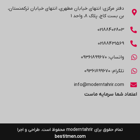
دفتر مرکزی: انتهاي خیابان مطهری، انتهاي خیابان ترکمنستان،
بن بست کاج، پلاک ۸، واحد 1
02188402803
02188431569
واتساپ: 09361899670
تلگرام: 09361899670
info@moderntahrir.com
اعتماد شما سرمایه ماست
تمام حقوق برای moderntahrir محفوظ است. طراحی و اجرا
bestitmen.com