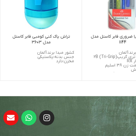
 ضروری فابر کاستل مدل
تراش پاک کنی کومبی فابر کاستل
1144
مدل 3603
رند:آلمان
کشور مبدا برند:آلمان
جنس بدنه:پلاستیکی
مخزن:دارد
 38 اسلیم
اش
 کن داست فری