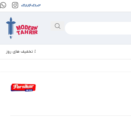
02188402803
% تخفیف های روز