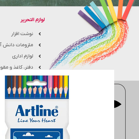
لوازم التحریر
نوشت افزار
ملزومات دانش آ
لوازم اداری
دفتر، کاغذ و مقوا
فروشگاه اینترنتی
moderntahrir
با 
جزء یکی از بزرگ ترین فروشگاه های 
مهندسی، معماری، هنری، کتاب های 
انتخاب کنید. سایت
moderntahrir
البته به خریداران این ضمانت را م
دفتر مرکزی: انتهاي خیابان مطهر