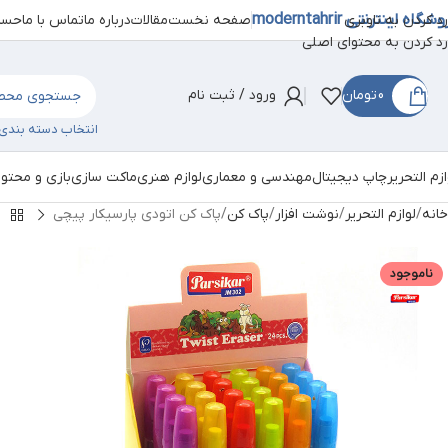
شگاه اینترنتی moderntahrir
صفحه نخست
مقالات
درباره ما
تماس با ما
حساب
رد کردن به ناوبری
رد کردن به محتوای اصلی
0
تومان
ورود / ثبت نام
انتخاب دسته بندی
ازم التحریر
چاپ دیجیتال
مهندسی و معماری
لوازم هنری
ماکت سازی
بازی و محتو
خانه
لوازم التحریر
نوشت افزار
پاک کن
پاک کن اتودی پارسیکار پیچی
ناموجود