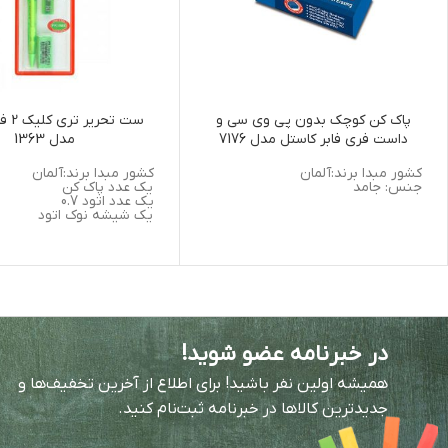
پاک کن کوچک بدون پی وی سی و
ست تحر
داست فری فابر کاستل مدل 7176
مدل 1363
کشور مبدا برند:آلمان
کشور مبدا برند:آلمان
جنس: جامد
یک عدد پاک کن
یک عدد اتود 0.7
یک شیشه نوک اتود
در خبرنامه عضو شوید!
همیشه اولین نفر باشید! برای اطلاع از آخرین تخفیف‌ها و
جدیدترین کالاها در خبرنامه ثبت‌نام کنید.