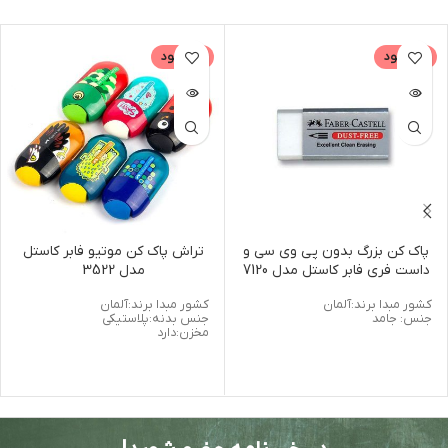
ناموجود
ناموجود
پاک کن بزرگ بدون پی وی سی و
تراش پاک کن موتیو فابر کاستل
داست فری فابر کاستل مدل 7120
مدل 3522
کشور مبدا برند:آلمان
کشور مبدا برند:آلمان
جنس: جامد
جنس بدنه:پلاستیکی
مخزن:دارد