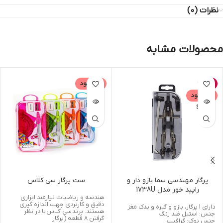
نظرات (0)
محصولات مشابه
-5%
ناموجود
ناموجود
SAMA
پرگار مهندسی سما بازو دار و
ست پرگار سی کلاس
راپید خور مدل 1738U
هندسه و ریاضیات نیازمند ابزاری
دقیق و کاربردی جهت اندازه گیری
دارای 1 پرگار، بازو و گیره و یدک مغز
هستند. برند سی کلاس با در نظر
جنس: استیل ضد زنگ
گرفتن 8 قطعه (پرگار
جنس نوک: گرافیت