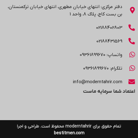
دفتر مرکزی: انتهاي خیابان مطهری، انتهاي خیابان ترکمنستان،
بن بست کاج، پلاک ۸، واحد 1
02188402803
02188431569
واتساپ: 09361899670
تلگرام: 09361899670
info@moderntahrir.com
اعتماد شما سرمایه ماست
تمام حقوق برای moderntahrir محفوظ است. طراحی و اجرا
bestitmen.com