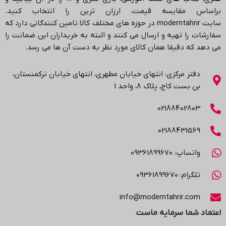
براساس مقایسه قیمت، ارزان ترین را انتخاب کنید.
سایت
moderntahrir
در حوزه های مختلف کالا تامین کنندگانی دارد که
سفارشات را تهیه و ارسال می کنند و البته به خریداران این ضمانت را
می دهد که دقیقا همان کالای مورد نظر به دست آن ها می رسد
.
دفتر مرکزی: انتهاي خیابان مطهری، انتهاي خیابان ترکمنستان،
بن بست کاج، پلاک ۸، واحد 1
02188402803
02188431569
واتساپ: 09361899670
تلگرام: 09361899670
info@moderntahrir.com
اعتماد شما سرمایه ماست