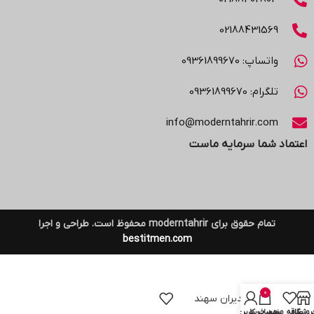
02188431569
واتساپ: 09361899670
تلگرام: 09361899670
info@moderntahrir.com
اعتماد شما سرمایه ماست
تمام حقوق برای moderntahrir محفوظ است. طراحی و اجرا
bestitmen.com
0
کیف مدیران سهند
روشگاه
علاقه مندی
سبد خرید
حساب کاربری من