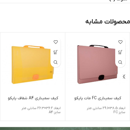
محصولات مشابه
کیف سمیناری FC مات پاپکو
کیف سمیناری A4 شفاف پاپکو
ابعاد:38.5×29.1 سانتی متر
ابعاد:36.2×26.3 سانتی متر
سایز:FC
سایز:A4