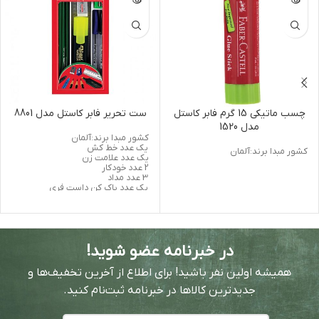
چسب ماتیکی 15 گرم فابر کاستل
ست تحریر فابر کاستل مدل 8801
مدل 1520
کشور مبدا برند:آلمان
یک عدد خط کش
کشور مبدا برند:آلمان
یک عدد علامت زن
2 عدد خودکار
3 عدد مداد
یک عدد پاک کن داست فری
یک عدد تراش
در خبرنامه عضو شوید!
همیشه اولین نفر باشید! برای اطلاع از آخرین تخفیف‌ها و
جدیدترین کالاها در خبرنامه ثبت‌نام کنید.