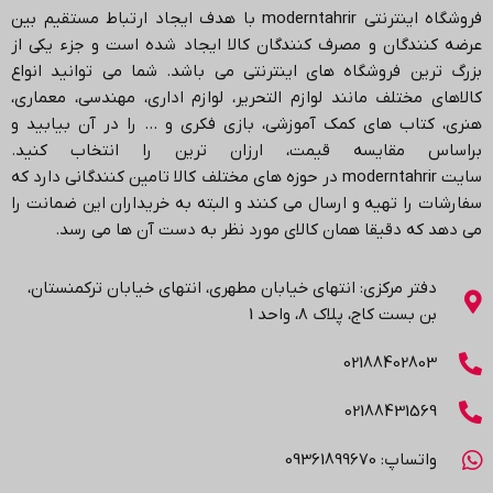
فروشگاه اینترنتی
moderntahrir
با هدف ایجاد ارتباط مستقیم بین
عرضه کنندگان و مصرف کنندگان کالا ایجاد شده است و جزء یکی از
بزرگ ترین فروشگاه های اینترنتی می باشد.
شما می توانید انواع
کالاهای مختلف مانند لوازم التحریر، لوازم اداری، مهندسی، معماری،
هنری، کتاب های کمک آموزشی، بازی فکری و … را در آن بیابید و
براساس مقایسه قیمت، ارزان ترین را انتخاب کنید.
سایت
moderntahrir
در حوزه های مختلف کالا تامین کنندگانی دارد که
سفارشات را تهیه و ارسال می کنند و البته به خریداران این ضمانت را
می دهد که دقیقا همان کالای مورد نظر به دست آن ها می رسد
.
دفتر مرکزی: انتهاي خیابان مطهری، انتهاي خیابان ترکمنستان،
بن بست کاج، پلاک ۸، واحد 1
02188402803
02188431569
واتساپ: 09361899670