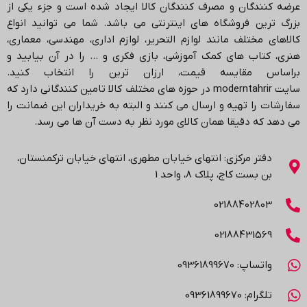
عرضه کنندگان و مصرف کنندگان کالا ایجاد شده است و جزء یکی از
بزرگ ترین فروشگاه های اینترنتی می باشد.
شما می توانید انواع
کالاهای مختلف مانند لوازم التحریر، لوازم اداری، مهندسی، معماری،
هنری، کتاب های کمک آموزشی، بازی فکری و … را در آن بیابید و
براساس مقایسه قیمت، ارزان ترین را انتخاب کنید.
سایت
moderntahrir
در حوزه های مختلف کالا تامین کنندگانی دارد که
سفارشات را تهیه و ارسال می کنند و البته به خریداران این ضمانت را
می دهد که دقیقا همان کالای مورد نظر به دست آن ها می رسد
.
دفتر مرکزی: انتهاي خیابان مطهری، انتهاي خیابان ترکمنستان،
بن بست کاج، پلاک ۸، واحد 1
02188402803
02188431569
واتساپ: 09361899670
تلگرام: 09361899670